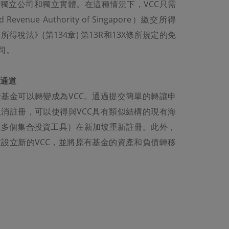
為獨立公司和獨立實體。在這種情況下，VCC只需
﹐即使東
保本網址
venue Authority of Singapore）繳交所得
得稅法》(第134章) 第13R和13X條所規定的免
司。
關風險由
遺漏而引
的虧損或
速通道
括但不限
擔任何責
基金可以轉變成為VCC。通過提交簡單的轉讓申
消註冊，可以使得與VCC具有類似結構的現有海
或多個集合投資工具）在新加坡重新註冊。此外，
方式或形
業用途。
設立新的VCC，並將原有基金的資產和負債轉移
電腦。
的安全性
病毒或
害。東英