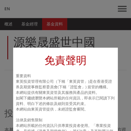
EN
概述
基金經理
基金資料
源樂晟盛世中國
基金
免責聲明
重要資料
東英投資管理有限公司（下稱「東英資管」
)
是在香港受證
概述
券及期貨事務監察委員會
(
下稱「證監會」
)
規管的機構。
本網站提供有關東英資管及其服務與產品的資料。
如
閣
下
繼續瀏覽本網站所載的任何資訊，即表示已閱讀下列
資料、明白下述的條款及細則並受其約束。
本網站由東英資管提供，未經證監會審閱。
投資目標
法律及銷售限制
本網站所載的任何資訊只供專業投資者使用。「專業投資
本
基金的投資目標是實現一定風險水平下長期持續穩定的資