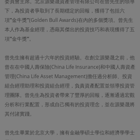
委員會主席。北京源樂晟資產管理有限公司在曾先生的領導
售、分發、出版、廣播、傳閱、貯存作其後使用或作任何商
業用途。
下，為投資者爭取到了長期穩定的回報，獲得了包括六
項
”
金牛獎
”
(Golden Bull Awards)在內的多個獎項。曾先生
網絡安全
東英資管不聲明或保證沒有病毒或其他感染性或破壞性項目
本人作為基金經理，憑藉其傑出的投資技巧和表現獲得了五
將被發送、受損害
閣
下
的電腦。
項
”
金牛獎
”
。
閣
下
承認並確認互聯網是一個不是私隱可以確保安全的媒
介，以及在互聯網上，徹底的安全性和私隐性是不可能的。
閣
下
應有足夠的保護和備份數據和
/
或設備，並採取合理而
適當的預防措施以掃描電腦病毒或其他破壞性的全部責任。
曾先生擁有超過十六年的投資經驗。在創立源樂晟之前，他
東英資管概不負責或承擔，
閣
下
可與任何此類違反保密或安
曾在在中國人壽保險(China Life Insurance)和中國人壽資產
全性的連接受到的任何傷害。東英資管也對任何第三方軟件
的準確性，功能或性能不作任何陳述或保證。
管理(China Life Asset Management)擔任過分析師、投資
組合經理助理和投資組合經理，負責資產配置並領導投資管
修訂
在本網站所載資料如有不時修改和更新、恕不另行通知。
理團隊。曾先生為投資者帶來了豐厚的回報，逐漸通過宏觀
附加條款
分析和行業配置，形成自己獨有的投資理念，並在源樂晟將
本網站某些部分或頁面可能包含單獨的條款和條件。
其付諸實踐。
法治
本網站的使用，由香港特別行政區法律管轄。
曾先生畢業於北京大學，擁有金融學碩士學位和經濟學學士