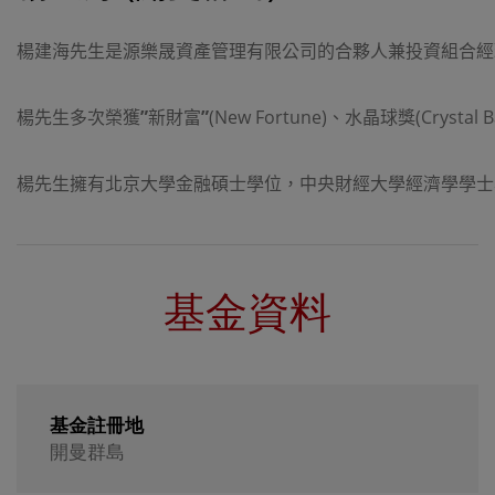
楊建海先生是源樂晟資產管理有限公司的合夥人兼投資組合經
楊先生多次榮獲
”
新財富
”
(New Fortune)
、水晶球獎
(Crystal 
楊先生擁有北京大學金融碩士學位，中央財經大學經濟學學士
基金資料
基金註冊地
開曼群島