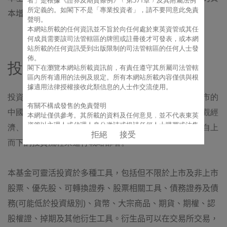
者」是根據《證券及期貨條例》﹙第571章﹚及其附屬法例
所定義的。如
閣下
不是「專業投資者」，請不要同意此免責
本增值。
聲明。
本網站所載的任何資訊並不旨於向任何處於東英資管或其任
何成員需要該司法管轄區的牌照或註冊後才可發表，或本網
站所載的任何資訊受到出版限制的司法管轄區的任何人士發
佈。
投資策略
閣下
在瀏覽本網站所載資訊前，有責任遵守其所屬司法管轄
區內所有適用的法例及規定。所有本網站所載內容僅供與根
據適用法律授權接收此類信息的人士作交流使用。
投資經理將通過做多和做空在中國內地、香港和美國上市的
有關不構成發售的免責聲明
中國相關股票來爭取實現投資目標。投資經理注重對宏觀經
本網址僅供參考。其所載的資料及任何意見﹐並不代表東英
資管以主理人或代理人身分邀請或提請任何人士購買或沽售
濟、行業比較和企業價值等方面的獨立深入研究，採用自上
拒絕
接受
任何證券、期貨、期權或其他金融工具﹐或提供任何投資意
而下的投資流程來進行戰略部署。
見或服務。
有關保證的免責聲明
本基金可靈活投資於多種工具，包括但不限於上市及非上市
本網址所載之資料﹐均來自東英資管認為可靠的來源﹐或以
此等來源為依據。但東英資管不能﹐亦不會就任何資料或資
股票、優先股、可轉換證券、股票相關工具、債務證券及債
料的準確性、有效性、可靠性、及時性或完整性作出任何保
證。東英資管明確地拒絕承認任何商業保護﹐或某特定目的
務
(
可能低於投資級別
)
、貨幣、大宗商品、期貨、期權、認
之適當性或承擔任何責任。本網址上的資料﹐僅按當時情況
股權證、掉期及其他衍生工具。衍生品可以在交易所交易，
而提供﹐其所包含或表達的一切資料或意見﹐如有任何變