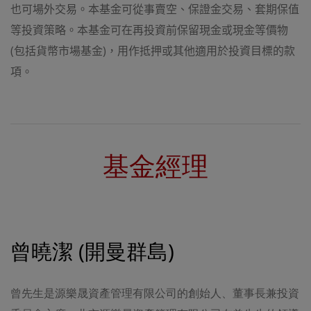
更﹐恕不預先通知。
也可場外交易。本基金可從事賣空、保證金交易、套期保值
等投資策略。本基金可在再投資前保留現金或現金等價物
有關責任限制的免責聲明
若因本網址出現任何失效或中斷情況﹐或任何其他人士的行
(
包括貨幣市場基金
)
，用作抵押或其他適用於投資目標的款
為或疏忽﹐導致閣下不能連接或使用本網址或所載資料而蒙
受任何直接、間接、特殊、相應或連帶的損失﹐此等損失包
項。
括
(
但不限於
)
由任何第三者的行為或疏忽所導致﹐東英資管
及其任何成員一概不會承擔任何責任﹐即使東英資管或其任
何成員事先獲悉有招致此等損失的可能。東英資管或其任何
成員不會確保本網址不受影響且無誤地運作。
有關使用連接的免責聲明
基金經理
若流覽者通過本網址的連結功能離開本網址﹐並流覽並非由
東英資管提供的內容﹐有關風險由流覽者自行承擔。若因該
等網址所提供的服務、資料或其他內容有任何延誤、缺失或
遺漏而引致的虧損或損失﹐不論是實際或是聲稱的虧損或損
失﹐亦不論是相應性或因受罰引致的虧損或損失﹐東英資管
概不承擔任何責任。東英資管對任何第三者傳送的任何電子
內容﹐包括但不限於任何電子內容的準確性、主旨、品質或
曾曉潔 (開曼群島)
及時性﹐概不作出任何保證或聲明﹐亦不承擔任何責任。
有關版權的免責聲明
曾先生是源樂晟資產管理有限公司的創始人、董事長兼投資
本網址所提供的任何資料﹐若沒有得到東英資管的預先書面
同意﹐均不可以透過任何方式或形式複製、傳送、傳播、出