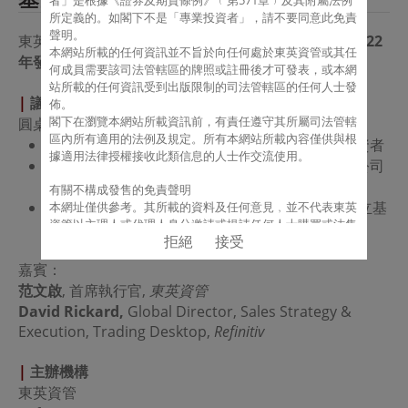
者」是根據《證券及期貨條例》﹙第571章﹚及其附屬法例
所定義的。如
閣下
不是「專業投資者」，請不要同意此免責
聲明。
東英資管及Refinitiv合作舉辦午餐會，就
基金設立
及
2022
本網站所載的任何資訊並不旨於向任何處於東英資管或其任
年
發行
進行面對面討論。
何成員需要該司法管轄區的牌照或註冊後才可發表，或本網
站所載的任何資訊受到出版限制的司法管轄區的任何人士發
|
議程
佈。
閣下
在瀏覽本網站所載資訊前，有責任遵守其所屬司法管轄
圓桌討論 (英語)
區內所有適用的法例及規定。所有本網站所載內容僅供與根
數碼世界中募資：如何善用數碼營銷尋找投資者
據適用法律授權接收此類信息的人士作交流使用。
從私募股權基金過渡到對沖基金：資產管理公司
從一級到二級
有關不構成發售的免責聲明
2022年對沖基金啟動CEO指南：如何降低設立基
本網址僅供參考。其所載的資料及任何意見﹐並不代表東英
資管以主理人或代理人身分邀請或提請任何人士購買或沽售
金的費用成本及時間成本
拒絕
接受
任何證券、期貨、期權或其他金融工具﹐或提供任何投資意
見或服務。
嘉賓：
范文啟
, 首席執行官,
東英資
管
有關保證的免責聲明
David Rickard,
本網址所載之資料﹐均來自東英資管認為可靠的來源﹐或以
Global Director, Sales Strategy &
此等來源為依據。但東英資管不能﹐亦不會就任何資料或資
Execution, Trading Desktop,
Refinitiv
料的準確性、有效性、可靠性、及時性或完整性作出任何保
證。東英資管明確地拒絕承認任何商業保護﹐或某特定目的
|
主辦機構
之適當性或承擔任何責任。本網址上的資料﹐僅按當時情況
東英資管
而提供﹐其所包含或表達的一切資料或意見﹐如有任何變