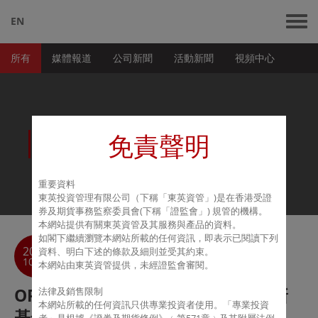
EN
所有
媒體報道
公司新聞
活動新聞
視頻中心
新聞資訊
免責聲明
重要資料
東英投資管理有限公司（下稱「東英資管」
)
是在香港受證
券及期貨事務監察委員會
(
下稱「證監會」
)
規管的機構。
本網站提供有關東英資管及其服務與產品的資料。
如
閣
下
繼續瀏覽本網站所載的任何資訊，即表示已閱讀下列
返回
2021
資料、明白下述的條款及細則並受其約束。
目錄
10-26
本網站由東英資管提供，未經證監會審閱。
OPIM x Refinitv 午餐會 - 打造成功新
法律及銷售限制
本網站所載的任何資訊只供專業投資者使用。「專業投資
基金的秘訣