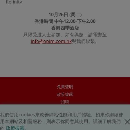
Refinitv
更﹐恕不預先通知。
有關責任限制的免責聲明
10月26日 (周二)
若因本網址出現任何失效或中斷情況﹐或任何其他人士的行
香港時間 中午12.00-下午2.00
為或疏忽﹐導致閣下不能連接或使用本網址或所載資料而蒙
香港四季酒店
受任何直接、間接、特殊、相應或連帶的損失﹐此等損失包
只限受邀人士參加。如有興趣，請電郵至
括
(
但不限於
)
由任何第三者的行為或疏忽所導致﹐東英資管
及其任何成員一概不會承擔任何責任﹐即使東英資管或其任
info@opim.com.hk
與我們聯繫。
何成員事先獲悉有招致此等損失的可能。東英資管或其任何
成員不會確保本網址不受影響且無誤地運作。
有關使用連接的免責聲明
若流覽者通過本網址的連結功能離開本網址﹐並流覽並非由
東英資管提供的內容﹐有關風險由流覽者自行承擔。若因該
等網址所提供的服務、資料或其他內容有任何延誤、缺失或
遺漏而引致的虧損或損失﹐不論是實際或是聲稱的虧損或損
免責聲明
失﹐亦不論是相應性或因受罰引致的虧損或損失﹐東英資管
政策披露
概不承擔任何責任。東英資管對任何第三者傳送的任何電子
內容﹐包括但不限於任何電子內容的準確性、主旨、品質或
招聘
及時性﹐概不作出任何保證或聲明﹐亦不承擔任何責任。
華科智能投資有限公司
我們使用cookies來改善網站性能和用戶體驗。如果你繼續使
有關版權的免責聲明
東英亞洲證券有限公司
close cookie
用本網站及相關服務，則表示你同意其使用。詳細了解我們
本網址所提供的任何資料﹐若沒有得到東英資管的預先書面
的
政策披露。
同意﹐均不可以透過任何方式或形式複製、傳送、傳播、出
Copyright © 2026 OP Investment Management Ltd. All Rights