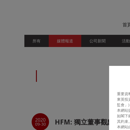
首
所有
媒體報道
公司新聞
活動
新聞資訊
重要資
東英投
監會」
本網站
如
閣
下
2020
HFM: 獨立董事觀點
其約束
09-30
本網站