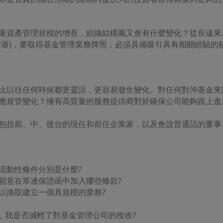
站所載資料如有不時修改和更新、恕不另行通知。
著資產管理規模的增長，組織結構圖又會有什麼變化？從長遠來
香港)，要取得基金管理業務牌照，必須具備吸引具有相關經驗的
款
某些部分或頁面可能包含單獨的條款和條件。
的使用，由香港特別行政區法律管轄。
比以往任何時候都更靈活，更容易發生變化。對任何對沖基金來
應規管變化？擁有高質量的服務提供商對於確保公司能夠跟上進
成，包括前、中、後台的現任和前任企業家，以及會說普通話的董
流動性條件分別是什麼?
願意在單邊保證函中加入哪些條款?
以換取建立一個具規模的業務?
稅，我是否減輕了對基金管理公司的稅收?