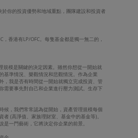
﹐即使東
保本網址
決於你的投資優勢和地域重點，團隊建設和投資者
關風險由
，香港有LP/OFC。每隻基金都是獨一無二的，
遺漏而引
的虧損或
括但不限
擔任何責
管理規模是關鍵的決定因素。雖然你想從一開始就
的基準情況、樂觀情況和悲觀情況。作為企業
方式或形
外，我是否有時間從一開始就獨立完成投資、管
業用途。
你需要事先對自己和企業進行壓力測試。生存下
電腦。
的安全性
時候，我們常常認為從開始，資產管理規模每個
者 (高淨值、家族理財室、基金中的基金等)。
病毒或
說是一門藝術，它將決定你企業的前景。
害。東英
資金。