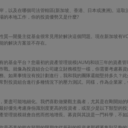
何第三者的行為或疏忽所導致﹐東英資管及其任何成員一概不會承擔任何責任
或其任何成員事先獲悉有招致此等損失的可能。東英資管或其任何成員不會確
岸，以及在哪個司法管轄區(新加坡、香港、日本或澳洲)。這取
響且無誤地運作。
場的本地工作，你的投資優勢又是什麼?
用連接的免責聲明
者通過本網址的連結功能離開本網址﹐並流覽並非由東英資管提供的內容﹐有
質—開曼主從基金很常見用於解決這個問題。現在新加坡有VCC
自行承擔。若因該等網址所提供的服務、資料或其他內容有任何延誤、缺失或
損或損失﹐不論是實際或是聲稱的虧損或損失﹐亦不論是相應性或因受罰引致
能的解決方案並不存在。
東英資管概不承擔任何責任。東英資管對任何第三者傳送的任何電子內容﹐包
電子內容的準確性、主旨、品質或及時性﹐概不作出任何保證或聲明﹐亦不承
有的基金平台？您最初的資產管理規模(AUM)和頭三年的資產
權的免責聲明
作戰。就像為投資組合公司建立財務模型一樣，你需要考慮募資
所提供的任何資料﹐若沒有得到東英資管的預先書面同意﹐均不可以透過任何
務。如果事情沒有按計劃進行，我和我的團隊還能堅持多久？此
、傳送、傳播、出售、分發、出版、廣播、傳閱、貯存作其後使用或作任何商
常對投資組合進行多種情況下的壓力測試。同樣，作為企業家，
全
管不聲明或保證沒有病毒或其他感染性或破壞性項目將被發送、受損害
閣
下
的
認並確認互聯網是一個不是私隱可以確保安全的媒介，以及在互聯網上，徹底
，要盡可能地細化。我們喜歡做樂觀主義者，尤其是在剛開始的
性是不可能的。
最好優先考慮身份識別度更高的投資者，或至少是以下類型的投資
有足夠的保護和備份數據和
/
或設備，並採取合理而適當的預防措施以掃描電腦
產管理規模就會自然而然地增長。募資與其說是一門科學，不如
壞性的全部責任。
管概不負責或承擔，
閣
下
可與任何此類違反保密或安全性的連接受到的任何傷
你是否真的能在預期的限期內從所列的投資者那裡募集到足夠的
對任何第三方軟件的準確性，功能或性能不作任何陳述或保證。