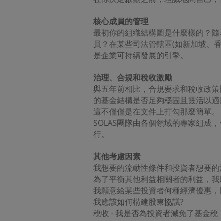
修訂
核心成員的管理
在本網
最初你的組織結構圖是什麼樣的？隨
員？在某些司法管轄區(如新加坡、
附加條
是企業可持續發展的引擎。
本網站
法治
治理、合規和稅收激勵
本網站
與五年前相比，合規要求和稅收政策
的基金結構是否足夠穩固且靈活以適
這不僅僅是在文件上打勾那麼簡單。
SOLAS團隊由各個領域的專家組
行。
其他考慮因素
我想要的流動性條件和投資者想要的
為了平衡其他利益相關者的利益，我
我願意給某些投資者何種經濟優惠，
我應該如何構建股東協議?
稅收 - 我是否為投資者減免了基金