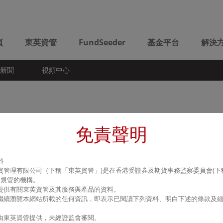
頁
東英資管
FundSeeder
基金平台
解決
新聞
視頻中心
免責聲明
料
資管理有限公司（下稱「東英資管」
)
是在香港受證券及期貨事務監察委員會
(
下
)
規管的機構。
提供有關東英資管及其服務與產品的資料。
繼續瀏覽本網站所載的任何資訊，即表示已閱讀下列資料、明白下述的條款及
。
由東英資管提供，未經證監會審閱。