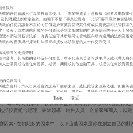
銷售限制
所載的任何資訊只供專業投資者使用。「專業投資者」是根據《證券及期貨條
or's perspective
)
章﹚及其附屬法例所定義的。如
閣下
不是「專業投資者」，請不要同意此免責聲明
所載的任何資訊並不旨於向任何處於東英資管或其任何成員需要該司法管轄區
才可發表，或本網站所載的任何資訊受到出版限制的司法管轄區的任何人士發
瀏覽本網站所載資訊前，有責任遵守其所屬司法管轄區內所有適用的法例及規
所載內容僅供與根據適用法律授權接收此類信息的人士作交流使用。
ony Tse)提出了關於在對沖基金創立早期做出正確決策，以確保
構成發售的免責聲明
有利的政策變化，亞洲市場日益成為對沖基金投資者的關注焦點
僅供參考。其所載的資料及任何意見﹐並不代表東英資管以主理人或代理人身
可變資本公司(VCC)，以及在香港推出的開放式基金公司(OF
何人士購買或沽售任何證券、期貨、期權或其他金融工具﹐或提供任何投資意
日益明顯，我們看到越來越多的人辭去投資專業人士的工作，成
證的免責聲明
營一個基金公司所面臨的挑戰。要想獲得長期成功，就必須克服
所載之資料﹐均來自東英資管認為可靠的來源﹐或以此等來源為依據。但東英
其他行政任務​​，這些都是反復出現的問題，一旦獨立創業，就
不會就任何資料或資料的準確性、有效性、可靠性、及時性或完整性作出任何
拒絕
接受
明確地拒絕承認任何商業保護﹐或某特定目的之適當性或承擔任何責任。本網
年。隨著時間的推移，投資者和監管機構的要求標準只會變得更
按當時情況而提供﹐其所包含或表達的一切資料或意見﹐如有任何變更﹐恕不
包括投資組合經理、團隊領導、銷售人員、企業家和商人，以建
任限制的免責聲明
麼因素? 在如此多的因素中，以下這些因素是你在創立自己的對
網址出現任何失效或中斷情況﹐或任何其他人士的行為或疏忽﹐導致閣下不能
址或所載資料而蒙受任何直接、間接、特殊、相應或連帶的損失﹐此等損失包