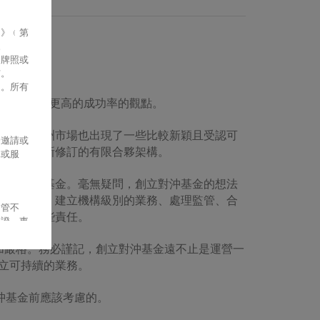
例》﹙第
。
的牌照或
佈。
定。所有
其未來能夠獲得更高的成功率的觀點。
。近期亞洲市場也出現了一些比較新穎且受認可
分邀請或
C)，以及更新修訂的有限合夥架構。
見或服
立自己的基金。毫無疑問，創立對沖基金的想法
這些挑戰。建立機構級別的業務、處理監管、合
資管不
必須承擔這些責任。
保證。東
址上的資
加嚴格。務必謹記，創立對沖基金遠不止是運營一
預先通
立可持續的業務。
沖基金前應該考慮的。
連接或使
括
(
但不限