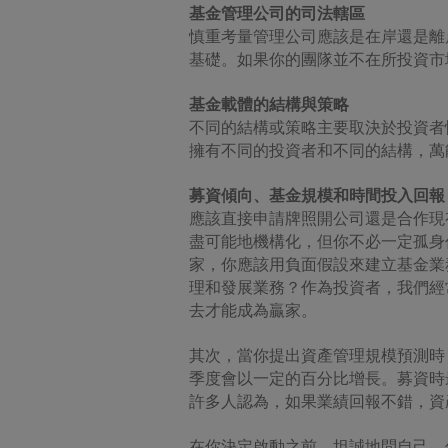
基金管理公司的司法轄區
於
)
由任
英資管
慎重考量管理公司應該是在岸還是離
不受影
基礎。如果你的團隊並不在所投資市
有關使
基金載體的結構與策略
若流覽
不同的結構或策略主要取決於投資者性
流覽者
致的虧
擁有不同的投資者和不同的結構，萬
損失﹐
於任何
募資傾向、基金規模和時間投入回報
任。
應該直接申請牌照開公司還是合作現
有關版
盡可能地機構化，但你不必一定孤身
本網址
家，你應該用負面假設來建立基金業
式複製
理和發展業務？作為投資者，我們經
去才能成為贏家。
網絡安
東英資
閣
下
承
其次，當你提出資產管理規模預測時
和私隐
季度會以一定的百分比增長。募資時
閣
下
應
許多人認為，如果業績回報不錯，資
其他破
東英資
在你決定啟動之前，坦誠地問自己，
資管也