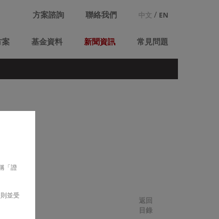
方案諮詢
聯絡我們
/
中文
EN
方案
基金資料
新聞資訊
常見問題
稱「證
細則並受
返回
目錄