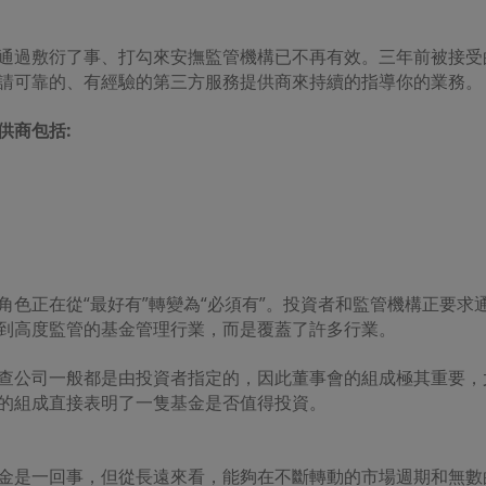
通過敷衍了事、打勾來安撫監管機構已不再有效。三年前被接受
請可靠的、有經驗的第三方服務提供商來持續的指導你的業務。
供商包括
:
角色正在從“最好有”轉變為“必須有”。投資者和監管機構正要
到高度監管的基金管理行業，而是覆蓋了許多行業。
查公司一般都是由投資者指定的，因此董事會的組成極其重要，
的組成直接表明了一隻基金是否值得投資。
金是一回事，但從長遠來看，能夠在不斷轉動的市場週期和無數