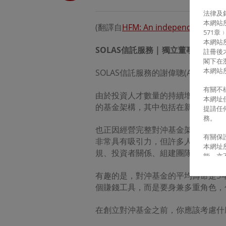
法律及
本網站
(翻譯自
HFM: An independent direct
571
本網站
SOLAS
信託服務
|
獨立董事觀點
註冊後
閣下
在
本網站
SOLAS信託服務的謝偉聰(Anth
有關不
由於投資人才數量的持續增長，加上
本網址
的基金架構，其中包括在新加坡推出的
提請任
務。
也正因經營完整對沖基金架構的好處
有關保
非常具有吸引力，但許多人低估了經
本網址
規、投資者關係、組建團隊以及處理
能﹐亦
英資管
有趣的是，對沖基金的平均壽命是5
料﹐僅
知。
個賺錢工具，而是要身兼多重角色，
有關責
在創立對沖基金之前，你應該考慮什
若因本
用本網