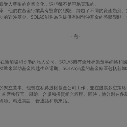
養受人尊敬的企業文化，這些都不是容易實現的。
事團隊，他們在基金行業具有豐富的經驗，跨越了不同的資產類別
功的對沖基金。SOLAS能夠為你提供有關對沖基金的整體觀點
- 完 -
總部設在新加坡和香港的私人公司。SOLAS擁有全球專業董事網絡
越標準來幫助基金跨越生命週期。SOLAS涵蓋的基金轄區包括新
公司的獨立董事。他曾在私募股權基金公司工作，並在股票多空策略
、首席執行官、風險、合規和投資組合經理。同時，他分別在多
經驗。精通英語、普通話和廣東話。