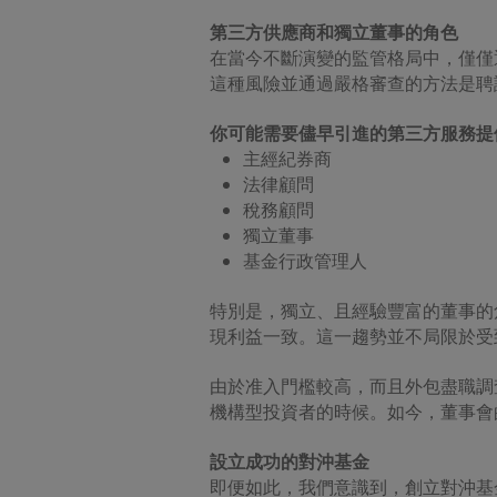
第三方供應商和獨立董事的角色
在當今不斷演變的監管格局中，僅僅
這種風險並通過嚴格審查的方法是聘
你可能需要儘早引進的第三方服務提
主經紀券商
法律顧問
稅務顧問
獨立董事
基金行政管理人
特別是，獨立、且經驗豐富的董事的
現利益一致。這一趨勢並不局限於受
由於准入門檻較高，而且外包盡職調
機構型投資者的時候。如今，董事會
設立成功的對沖基金
即便如此，我們意識到，創立對沖基