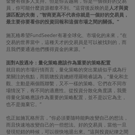
金會有很多人支持。但是你去越南，你是一個很好的交易
員，你可能什麼資源都拿不到。”這背後反映的是
人才與資
源匹配的失衡，“智商更高不代表你就是一個好的交易員，
最主要你要看你的投資回報和這個市場之間的關係。”
施瓦格希望FundSeeder有著全球化、市場化的未來，“在
交易的世界當中，這種天才的交易員是可以被找到的，而
且我們要通過他們獲得資金的來源。”
面對
A
股遇冷：量化策略應該作為重要的策略配置
就目前的市場行情而言，量化策略的突出業績似乎成為行
業關注的焦點，而凱聰投資總經理羅曉睿認為，“量化和主
觀、主動是兩個既聯繫，又不一樣的策略。它們在不同市
場情況下，有不同的適應性。從投資分散化角度講，我覺
得量化策略應該作為重要的策略配置，並不是以它為主，
也不是拋棄它。”
也正如施瓦格所言，“你必須要隨時能夠改變自己的想法，
而且快速地改變自己的一些想法。好的交易員，當他一旦
發現犯錯的時候，可以很快地退出來。”這與投資紀律之間