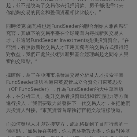
售、分發、出版、廣播、傳閱、貯存作其後使用或作任何商
起，並不是說為了交易你去抵押貸款、房子都抵押出去，
業用途。
你能夠交易的資金和整個資產相比比較小。”
網絡安全
同時傑克·施瓦格也是FundSeeder的聯合創始人兼首席研
東英資管不聲明或保證沒有病毒或其他感染性或破壞性項目
將被發送、受損害
閣
下
的電腦。
究官，其旗下的交易平臺在全球範圍內尋找新興交易人
閣
下
承認並確認互聯網是一個不是私隱可以確保安全的媒
才，並通過FundSeeder Investments提供投資資金。“在
介，以及在互聯網上，徹底的安全性和私隐性是不可能的。
亞洲，有無數新銳交易人才正用其獨有的交易方式獲得絕
閣
下
應有足夠的保護和備份數據和
/
或設備，並採取合理而
對收益，我們正處於技術與新興基金經理崛起之間令人興
適當的預防措施以掃描電腦病毒或其他破壞性的全部責任。
奮的交匯點。”
東英資管概不負責或承擔，
閣
下
可與任何此類違反保密或安
全性的連接受到的任何傷害。東英資管也對任何第三方軟件
的準確性，功能或性能不作任何陳述或保證。
據瞭解，為了在亞洲市場發展交易分析及人才搜索平臺，
FundSeeder還與香港東英資管成立合資公司東英思投
修訂
（OP FundSeeder），作為FundSeeder的大中華區版
在本網站所載資料如有不時修改和更新、恕不另行通知。
本，在分析工具、提升交易者投資重組和管理能力等方面
附加條款
進行投入，“我們要致力於發掘下一代交易人才，並把他們
本網站某些部分或頁面可能包含單獨的條款和條件。
與投資人對接。”東英資管首席執行官範文啟這樣說道。
法治
而如何發現人才與對接雙方，施瓦格提到了目前行業的一
本網站的使用，由香港特別行政區法律管轄。
個痛點，“如果你在美國，你去普林斯敦大學，你做對沖基