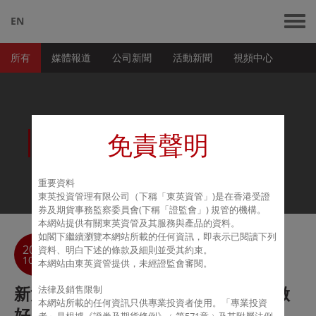
EN
所有
媒體報道
公司新聞
活動新聞
視頻中心
新聞資訊
免責聲明
重要資料
東英投資管理有限公司（下稱「東英資管」
)
是在香港受證
券及期貨事務監察委員會
(
下稱「證監會」
)
規管的機構。
本網站提供有關東英資管及其服務與產品的資料。
如
閣
下
繼續瀏覽本網站所載的任何資訊，即表示已閱讀下列
返回
2018
資料、明白下述的條款及細則並受其約束。
目錄
10-27
本網站由東英資管提供，未經證監會審閱。
新浪財經：《對沖基金奇才》作者：做
法律及銷售限制
本網站所載的任何資訊只供專業投資者使用。「專業投資
好靈活性與投資紀律的平衡