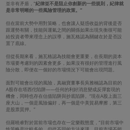
並非有矛盾，“
紀律並不是阻止你創新的一些規則，紀律就
是非常明晰的一些風險管理的政策。”
但在當前大勢中用對策略，也會讓人疑惑收益的背後是否
跟運勢有關，技能與運氣之間的關係如果出現失衡很可能
給投資者帶來理念上的誤導，施瓦格認為關鍵在於是否設
置了底線。
但從長期來看，施瓦格認為技能會更重要，在長期的資本
市場要考慮到的因素會更多，如果沒有很好的管理進行風
險分散，即便在一個好的市場情況下可能會出現問題。
面對可能會出現的風險，真融寶董事長吳雅楠認為目前的
A股存在塔西佗陷阱——任何的利好消息變成反彈套現的
機會，同時也存在估值陷阱與抄底陷阱。“現在A股上面三
座大山，一個是風險偏好，再一個是中美貿易摩擦，第三
是股票質押。”
但羅曉睿對於當前市場也存在一定樂觀態度，“目前市場中
性策略是比較多的，但從不同的方法來講，目前市場不能