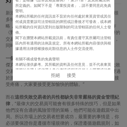
者」是根據《證券及期貨條例》﹙第571章﹚及其附屬法例
所定義的。如
閣下
不是「專業投資者」，請不要同意此免責
聲明。
新浪財經訊 10月27日消息，“最偉大的交易員可能會有很
本網站所載的任何資訊並不旨於向任何處於東英資管或其任
多特殊的技巧，但是如果他們沒有合適的風險管理的策
何成員需要該司法管轄區的牌照或註冊後才可發表，或本網
略，他們可能在遊戲當中出局。”作為全球暢銷百萬著作
站所載的任何資訊受到出版限制的司法管轄區的任何人士發
《對沖基金奇才》的作者傑克·施瓦格認為，作為一個好的
佈。
閣下
在瀏覽本網站所載資訊前，有責任遵守其所屬司法管轄
交易者，要善於發掘自己的優勢，同時要做好風險管理，
區內所有適用的法例及規定。所有本網站所載內容僅供與根
同時要做好靈活性與投資紀律的平衡。
據適用法律授權接收此類信息的人士作交流使用。
一個好交易員：要看投資回報和市場之間的關係
有關不構成發售的免責聲明
傑克·施瓦格提到，在他的採訪對象中，不乏因為一次失敗
本網址僅供參考。其所載的資料及任何意見﹐並不代表東英
資管以主理人或代理人身分邀請或提請任何人士購買或沽售
交易而斷送了整個職業生涯的交易者，在他看來，“不要過
拒絕
接受
任何證券、期貨、期權或其他金融工具﹐或提供任何投資意
於激進，一定要很好地控制自己的風險水準，而且與其接
見或服務。
受疼痛，大家要接受更加愉快的體驗。”
有關保證的免責聲明
而在
這些失敗交易者的共性都缺失非常嚴格的資金管理紀
本網址所載之資料﹐均來自東英資管認為可靠的來源﹐或以
此等來源為依據。但東英資管不能﹐亦不會就任何資料或資
律
，“最偉大的交易員可能會有很多特殊的技巧，但是如果
料的準確性、有效性、可靠性、及時性或完整性作出任何保
他們沒有合適的風險管理的策略，他們可能在遊戲當中出
證。東英資管明確地拒絕承認任何商業保護﹐或某特定目的
局。所以市場上的交易者想要成功，最重要的事情是，你
之適當性或承擔任何責任。本網址上的資料﹐僅按當時情況
必須要保證你是遵循市場規律的，保證遵循遊戲規則，如
而提供﹐其所包含或表達的一切資料或意見﹐如有任何變