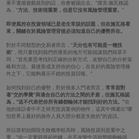
更﹐恕不預先通知。
果不遵循遊戲規則的話，你會被踢出去。”傑克·施瓦格認
為，“
方法、技術很重要，但是它沒有風險管理重要。
”
有關責任限制的免責聲明
若因本網址出現任何失效或中斷情況﹐或任何其他人士的行
即便風控在投資領域已是老生常談的話題，但在施瓦格看
為或疏忽﹐導致閣下不能連接或使用本網址或所載資料而蒙
來，關鍵在於風險管理背後必須知道自己的優勢所在。
受任何直接、間接、特殊、相應或連帶的損失﹐此等損失包
括
(
但不限於
)
由任何第三者的行為或疏忽所導致﹐東英資管
及其任何成員一概不會承擔任何責任﹐即使東英資管或其任
對於不同類型的交易者而言，“
天分也有可能是一種技
何成員事先獲悉有招致此等損失的可能。東英資管或其任何
術
”，而只要找到我們所擅長的地方可能就讓我們與眾不
成員不會確保本網址不受影響且無誤地運作。
同，“首先要思考找到正確的分析方式，改變自己的分析策
略和方法。最後形成支持你的信心，在良好的風險管理條
有關使用連接的免責聲明
若流覽者通過本網址的連結功能離開本網址﹐並流覽並非由
件之下，它能夠展示不錯的投資回報。”
東英資管提供的內容﹐有關風險由流覽者自行承擔。若因該
等網址所提供的服務、資料或其他內容有任何延誤、缺失或
如何找到自己的優勢，對於很多入門者而言，
常常面對
遺漏而引致的虧損或損失﹐不論是實際或是聲稱的虧損或損
著“交的學費”與適合自己的方法之間的矛盾，但施瓦格認
失﹐亦不論是相應性或因受罰引致的虧損或損失﹐東英資管
為，“這不代表把你所有錢都輸掉才能找到好的方法。”
在
概不承擔任何責任。東英資管對任何第三者傳送的任何電子
內容﹐包括但不限於任何電子內容的準確性、主旨、品質或
他的採訪者中不乏研究投資案例的物件，這其中傳遞出“哪
及時性﹐概不作出任何保證或聲明﹐亦不承擔任何責任。
怕世界上最好的操作人員大部分都是失敗的”的資訊。
有關版權的免責聲明
所以當初始階段失敗概率較高時，風險投資則是重中之
本網址所提供的任何資料﹐若沒有得到東英資管的預先書面
重，“你一定要賠得起的錢，在不改變生活狀態能夠輸得
同意﹐均不可以透過任何方式或形式複製、傳送、傳播、出